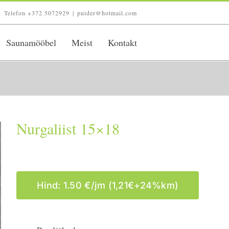
Telefon +372 5072929
|
puider@hotmail.com
Saunamööbel
Meist
Kontakt
Nurgaliist 15×18
Hind: 1.50 €/jm (1,21€+24%km)