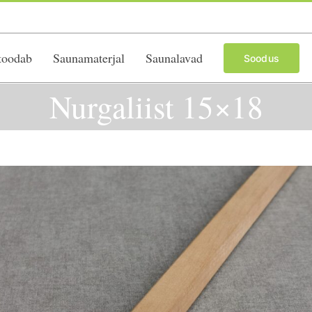
toodab
Saunamaterjal
Saunalavad
Soodus
Nurgaliist 15×18