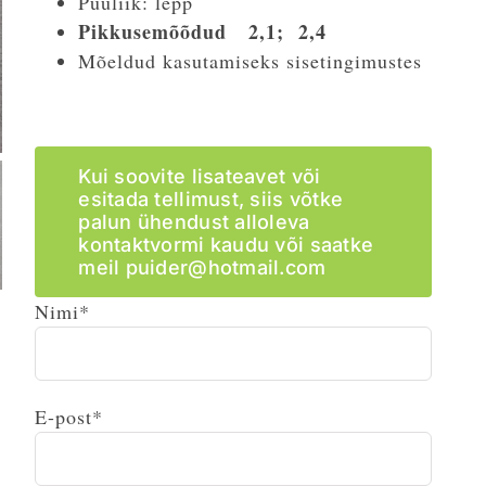
Puuliik: lepp
Pikkusemõõdud 2,1; 2,4
Mõeldud kasutamiseks sisetingimustes
Kui soovite lisateavet või
esitada tellimust, siis võtke
palun ühendust alloleva
kontaktvormi kaudu või saatke
meil puider@hotmail.com
Nimi*
E-post*