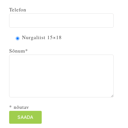
Telefon
Nurgaliist 15×18
Sõnum*
* nõutav