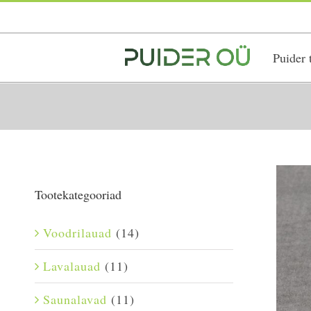
Skip
to
content
Puider 
Tootekategooriad
Voodrilauad
(14)
Lavalauad
(11)
Saunalavad
(11)