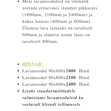
Meie lavamooduleid on võimalik
soetada erinevates standart pikkustes
(1800mm, 2100mm ja 2400mm) ja
kahes laiuses (400mm ja 600mm).
Ülemise lava laiuseks on tavaliselt
600mm ja alumise astme laius on
tavaliselt 400mm.
HINNAD:
1800
Lavamoodul 90x600x
Hind:
2100
Lavamoodul 90x600x
Hind:
2400
Lavamoodul 90x600x
Hind:
Lisaks standartmõõtudele
valmistame lavamooduleid ka
vastavalt kliendi tellimusele