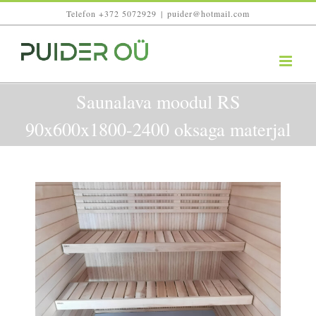
Skip
Telefon +372 5072929
|
puider@hotmail.com
to
content
Saunalava moodul RS
90x600x1800-2400 oksaga materjal