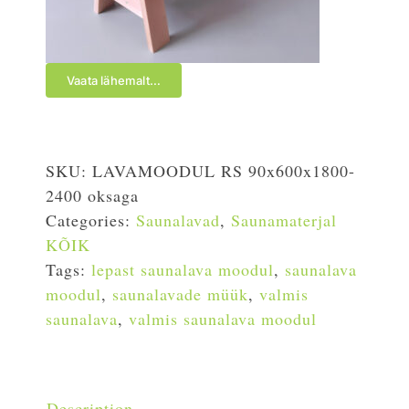
Vaata lähemalt…
SKU:
LAVAMOODUL RS 90x600x1800-
2400 oksaga
Categories:
Saunalavad
,
Saunamaterjal
KÕIK
Tags:
lepast saunalava moodul
,
saunalava
moodul
,
saunalavade müük
,
valmis
saunalava
,
valmis saunalava moodul
Description