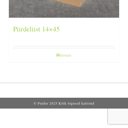
Piirdeliist 14×45
Details
© Puider 2025 Kõik õigused kaitstud