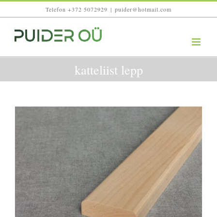
Skip
Telefon +372 5072929
|
puider@hotmail.com
to
content
katteliist lepp