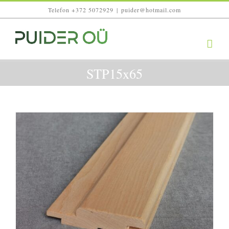
Skip
Telefon +372 5072929
|
puider@hotmail.com
to
content
STP15x65