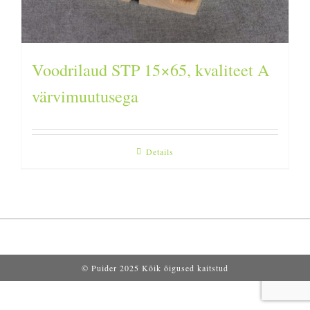
Voodrilaud STP 15×65, kvaliteet A
värvimuutusega
Details
© Puider 2025 Kõik õigused kaitstud