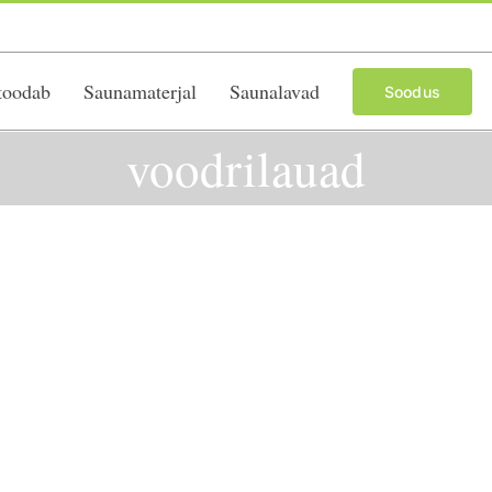
toodab
Saunamaterjal
Saunalavad
Soodus
voodrilauad