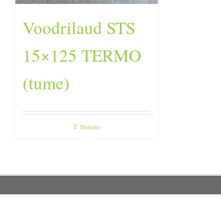
Voodrilaud STS
15×125 TERMO
(tume)
Details